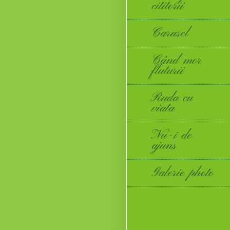
cititorii
Carusel
Când mor
fluturii
Ruda cu
viata
Nu-i de
ajuns
Galerie photo