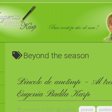
Beyond the season
Dincolo de anotimp – Al tre
Eugenia Badila Karp
octombrie 2, 2020
eugenia
poezie
scriitor