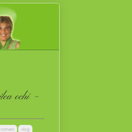
ilea ochi –
i romani
vlog