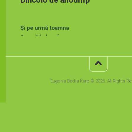
Și pe urmă toamna
A venit hulpavă
Și din suflet mi-a mâncat;
Îi ard frunzele în poală,
Ochiu-i cerne dor…
Dincolo de anotimp
Mai rămân să mă alin.
Eugenia Badila Karp © 2026. All Rights R
(din cartea ” Al treilea ochi “, 2014)
Beyond the season