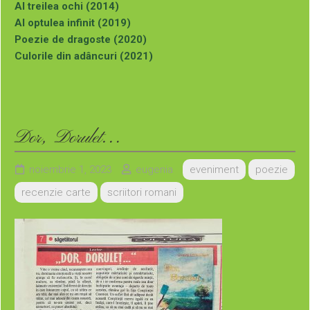
Al treilea ochi (2014)
Al optulea infinit (2019)
Poezie de dragoste (2020)
Culorile din adâncuri (2021)
Dor, Doruleț… (2023)
Puteți comanda aceste cărți (cu autograful autoarei) la
adresa de mai jos:
Dor, Dorulet…
noiembrie 1, 2023
eugenia
eveniment
poezie
recenzie carte
scriitori romani