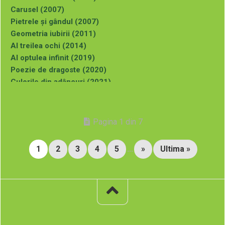
Carusel (2007)
Pietrele și gândul (2007)
Geometria iubirii (2011)
Al treilea ochi (2014)
Al optulea infinit (2019)
Poezie de dragoste (2020)
Culorile din adâncuri (2021)
Puteți comanda aceste cărți (cu autograful autoarei) la
adresa de mai jos:
Pagina 1 din 7
1
2
3
4
5
...
»
Ultima »