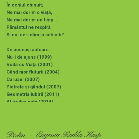
În ochiul chinuit;
Ne mai dorim o viață,
Ne mai dorim un timp…
Pământul ne respiră
Și noi ce-i dăm la schimb?
De aceeași autoare:
Nu-i de ajuns (1999)
Rudă cu Viața (2001)
Când mor fluturii (2004)
Carusel (2007)
Pietrele și gândul (2007)
Geometria iubirii (2011)
Al treilea ochi (2014)
Al optulea infinit (2019)
Poezie de dragoste (2020)
Culorile din adâncuri (2021)
Destin – Eugenia Badila Karp
Puteți comanda aceste cărți (cu autograful autoarei) la