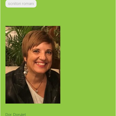
scriitori romani
Dor, Doruleț