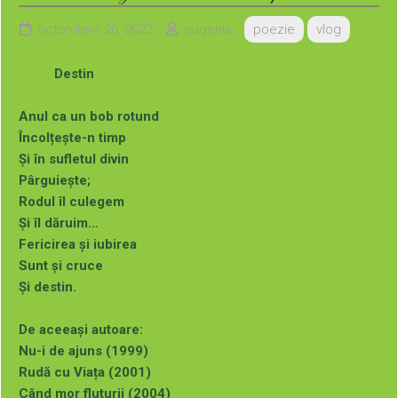
adresa de mai jos:
octombrie 26, 2022
eugenia
poezie
vlog
Destin
Anul ca un bob rotund
Încolțește-n timp
Și în sufletul divin
Pârguiește;
Rodul îl culegem
Și îl dăruim…
Fericirea și iubirea
Sunt și cruce
Și destin.
De aceeași autoare:
Nu-i de ajuns (1999)
Rudă cu Viața (2001)
Când mor fluturii (2004)