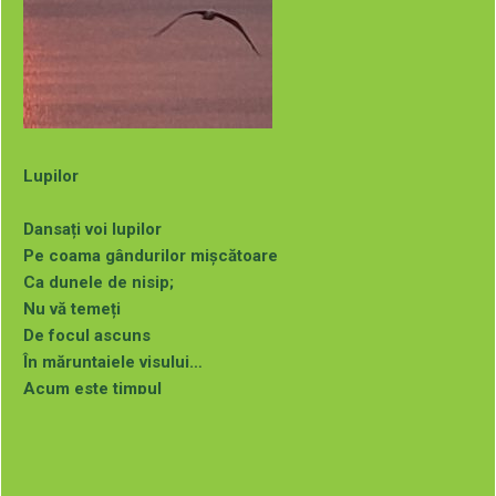
Dor, Doruleț… (2023)
Puteți comanda aceste cărți (cu autograful autoarei) la
adresa de mai jos:
Lupilor
Dansați voi lupilor
Pe coama gândurilor mișcătoare
Ca dunele de nisip;
Nu vă temeți
De focul ascuns
În măruntaiele visului…
Acum este timpul
Să vă cunoașteți
Prada.
De aceeași autoare: