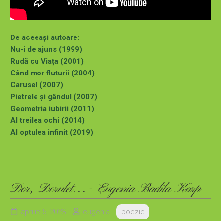
De aceeași autoare:
Nu-i de ajuns (1999)
Rudă cu Viața (2001)
Când mor fluturii (2004)
Carusel (2007)
Pietrele și gândul (2007)
Geometria iubirii (2011)
Al treilea ochi (2014)
Al optulea infinit (2019)
Poezie de dragoste (2020)
Culorile din adâncuri (2021)
Dor, Doruleț… (2023)
Dor, Dorulet…- Eugenia Badila Karp
Puteți comanda aceste cărți (cu autograful autoarei) la
adresa de mai jos:
aprilie 5, 2023
eugenia
poezie