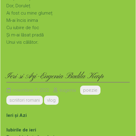
Dor, Doruleț
Ai fost cu mine glumeț
Mi-ai încis inima
Cu iubire de foc
Și m-ai lăsat pradă
Unui vis călător;
Dor, Doruleț,
Mi-ai pictat la poartă
Ghiocei, toporași…
Erai sfios și blând
Ieri si Azi-Eugenia Badila Karp
Ca o adiere de mai
Dar erai
noiembrie 7, 2022
eugenia
poezie
Doar un dor de o zi…
scriitori romani
vlog
Acum mă iubeai pe mine
Dar mâine…
Îmi spuneai că mâine
Ieri și Azi
E îndepărtat,
Că iubirea noastră
Iubirile de ieri