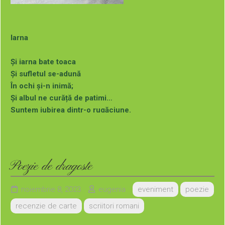
Iarna
Și iarna bate toaca
Și sufletul se-adună
În ochi și-n inimă;
Și albul ne curăță de patimi…
Suntem iubirea dintr-o rugăciune.
De aceeași autoare:
Nu-i de ajuns (1999)
Rudă cu Viața (2001)
Poezie de dragoste
Când mor fluturii (2004)
Carusel (2007)
noiembrie 8, 2023
eugenia
eveniment
poezie
Pietrele și gândul (2007)
recenzie de carte
scriitori romani
Geometria iubirii (2011)
Al treilea ochi (2014)