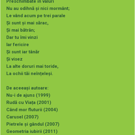
E scrisă pe-o stea…
Preschimbate în valuri
Era o zi lungă de vară
Nu au odihnă și nici mormânt;
Și iubirea creștea, înflorea…
Le vând acum pe trei parale
Și când soarele a apus
Și sunt și mai sărac,
Iubirea s-a stins…
Și mai bătrân;
Tu, soarele meu,
Dar tu îmi vinzi
Dor de o zi,
Iar fericire
Îți voi scrie povestea,
Și sunt iar tânăr
Îmi voi scrie povestea;
Și visez
Și-atât.
La alte doruri mai toride,
La ochii tăi neînțeleși.
De aceeași autoare:
Nu-i de ajuns (1999)
De aceeași autoare:
Rudă cu Viața (2001)
Nu-i de ajuns (1999)
Când mor fluturii (2004)
Rudă cu Viața (2001)
Carusel (2007)
Când mor fluturii (2004)
Pietrele și gândul (2007)
Carusel (2007)
Geometria iubirii (2011)
Pietrele și gândul (2007)
Al treilea ochi (2014)
Geometria iubirii (2011)