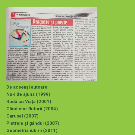
Al optulea infinit (2019)
Poezie de dragoste (2020)
Culorile din adâncuri (2021)
Dor, Doruleț… (2023)
Puteți comanda aceste cărți (cu autograful autoarei) la
adresa de mai jos:
De aceeași autoare:
Nu-i de ajuns (1999)
Rudă cu Viața (2001)
Când mor fluturii (2004)
Carusel (2007)
Pietrele și gândul (2007)
Geometria iubirii (2011)