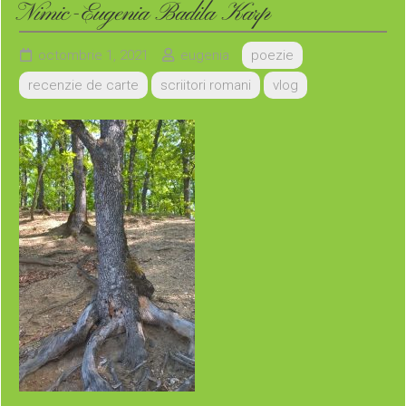
Nimic-Eugenia Badila Karp
Puteți comanda aceste cărți (cu autograful autoarei) la
adresa de mai jos:
octombrie 1, 2021
eugenia
poezie
recenzie de carte
scriitori romani
vlog