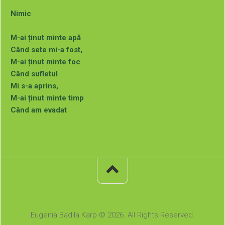
Nimic
M-ai ținut minte apă
Când sete mi-a fost,
M-ai ținut minte foc
Când sufletul
Mi s-a aprins,
M-ai ținut minte timp
Când am evadat
Și m-ai prins,
M-ai ținut minte ochi
Când m-ai văzut
Și n-ai spus nimic.
De aceeași autoare:
Nu-i de ajuns (1999)
Rudă cu Viața (2001)
Eugenia Badila Karp © 2026. All Rights Reserved.
Când mor fluturii (2004)