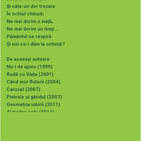
Și câte-un dor tresare
În ochiul chinuit;
Ne mai dorim o viață,
Ne mai dorim un timp…
Pământul ne respiră
Și noi ce-i dăm la schimb?
De aceeași autoare:
Nu-i de ajuns (1999)
Rudă cu Viața (2001)
Când mor fluturii (2004)
Carusel (2007)
Pietrele și gândul (2007)
Geometria iubirii (2011)
Al treilea ochi (2014)
Al optulea infinit (2019)
Poezie de dragoste (2020)
Culorile din adâncuri (2021)