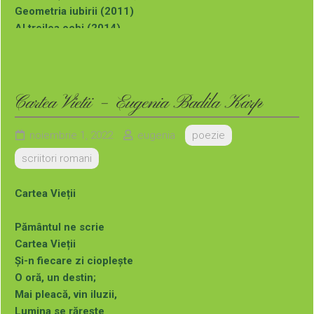
Geometria iubirii (2011)
Al treilea ochi (2014)
Al optulea infinit (2019)
Poezie de dragoste (2020)
Culorile din adâncuri (2021)
Dor, Doruleț… (2023)
Cartea Vietii – Eugenia Badila Karp
noiembrie 1, 2022
eugenia
poezie
Puteți comanda aceste cărți (cu autograful autoarei) la
scriitori romani
adresa de mai jos:
Cartea Vieții
Pământul ne scrie
Cartea Vieții
Și-n fiecare zi cioplește
O oră, un destin;
Mai pleacă, vin iluzii,
Lumina se rărește