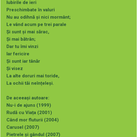
Galerie photo
Iubirile de ieri
Preschimbate în valuri
Nu au odihnă și nici mormânt;
Le vând acum pe trei parale
Și sunt și mai sărac,
Și mai bătrân;
Dar tu îmi vinzi
Iar fericire
Și sunt iar tânăr
Și visez
La alte doruri mai toride,
La ochii tăi neînțeleși.
De aceeași autoare:
Nu-i de ajuns (1999)
Rudă cu Viața (2001)
Când mor fluturii (2004)
Carusel (2007)
Pietrele și gândul (2007)