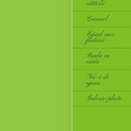
cititorii
Carusel
Când mor
fluturii
Ruda cu
viata
Nu-i de
ajuns
Galerie photo