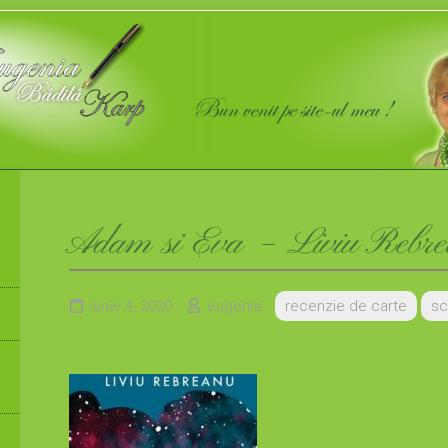
Adam si Eva – Liviu Rebr
iunie 4, 2020
eugenia
recenzie de carte
sc