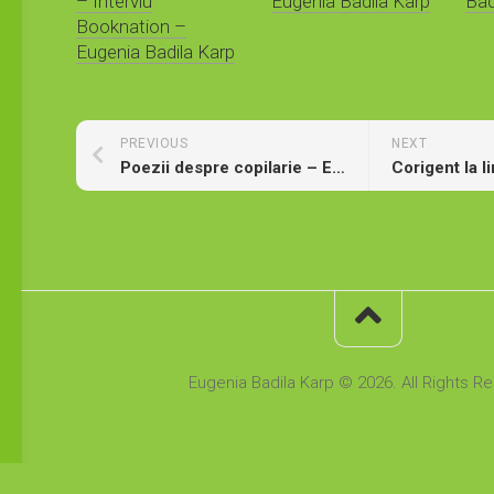
– Interviu
Eugenia Badila Karp
Bad
diferite perioade de timp, atrași de destin.
Booknation –
Eugenia Badila Karp
Totul pare de neânțeles dar vraja iubirii îi în
împletește viața.
PREVIOUS
NEXT
Poezii despre copilarie – Eugenia Badila Karp
Și, de fiecare dată, la fiecare întrupare, iub
clocotitoare și destinele lor mai enigmatic
” Adam și Eva ” este un roman tulburător d
iubirii absolute și despre tragismul suflete
iubirilor neâmplinite.
Eugenia Badila Karp © 2026. All Rights R
Cartea a fost editată de Editura Bestseller, 
o recomand cu căldură.