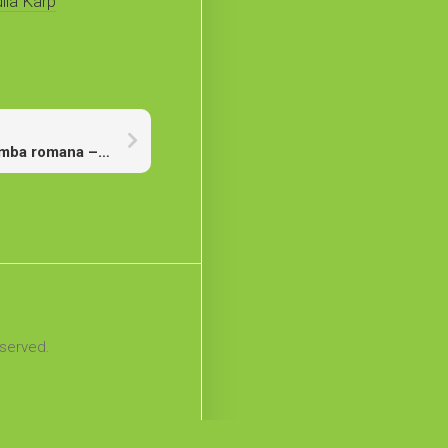
ila Karp
văluie și le
Corigent la limba romana – Ion Minulescu
irea lor este mai
e.
espre căutarea
lor predestinate
eserved.
în anul 2020, și v-