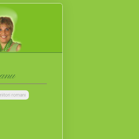
eanu
riitori romani