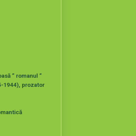
oasă ” romanul ”
5-1944), prozator
romantică